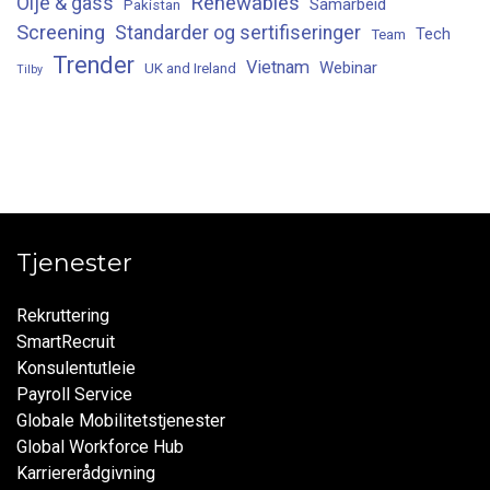
Renewables
Olje & gass
Samarbeid
Pakistan
Screening
Standarder og sertifiseringer
Tech
Team
Trender
Vietnam
Webinar
UK and Ireland
Tilby
Tjenester
Rekruttering
SmartRecruit
Konsulentutleie
Payroll Service
Globale Mobilitetstjenester
Global Workforce Hub
Karriererådgivning