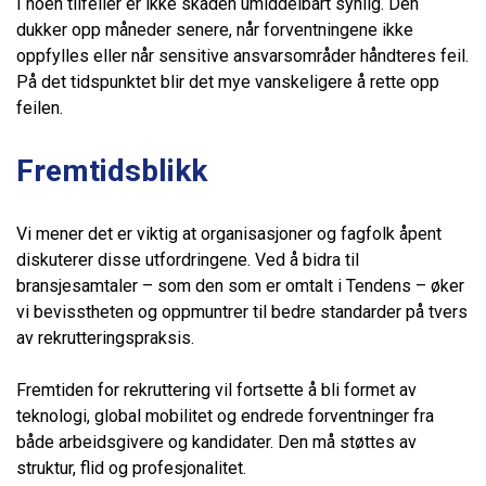
I noen tilfeller er ikke skaden umiddelbart synlig. Den
dukker opp måneder senere, når forventningene ikke
oppfylles eller når sensitive ansvarsområder håndteres feil.
På det tidspunktet blir det mye vanskeligere å rette opp
feilen.
Fremtidsblikk
Vi mener det er viktig at organisasjoner og fagfolk åpent
diskuterer disse utfordringene. Ved å bidra til
bransjesamtaler – som den som er omtalt i Tendens – øker
vi bevisstheten og oppmuntrer til bedre standarder på tvers
av rekrutteringspraksis.
Fremtiden for rekruttering vil fortsette å bli formet av
teknologi, global mobilitet og endrede forventninger fra
både arbeidsgivere og kandidater. Den må støttes av
struktur, flid og profesjonalitet.