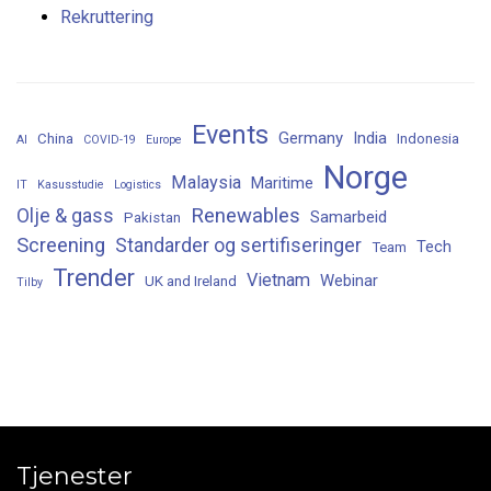
Rekruttering
Events
Germany
India
China
Indonesia
AI
COVID-19
Europe
Norge
Malaysia
Maritime
IT
Kasusstudie
Logistics
Renewables
Olje & gass
Samarbeid
Pakistan
Screening
Standarder og sertifiseringer
Tech
Team
Trender
Vietnam
Webinar
UK and Ireland
Tilby
Tjenester