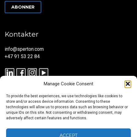
ABONNER
Kontakter
info@sperton.com
+47 91 53 22 84
Manage Cookie Consent
To provide the best experiences, we use technologies like cookies to
store and/or access device information. Consenting to these
technologies will allow us to process data such as browsing behavior or
unique IDs on this site. Not consenting or withdrawing consent, may
© 2025 SPERTON — ALLE RETTIGHETER RESERVERT. ISO
adversely affect certain features and functions.
9001:2015-SERTIFISERT – REKRUTTERINGSPROSESSER I
SAMSVAR MED ISO 30405:2023.
ACCEPT