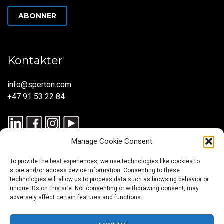
ABONNER
Kontakter
info@sperton.com
+47 91 53 22 84
Manage Cookie Consent
To provide the best experiences, we use technologies like cookies to
store and/or access device information. Consenting to these
technologies will allow us to process data such as browsing behavior or
unique IDs on this site. Not consenting or withdrawing consent, may
© 2025 SPERTON — ALLE RETTIGHETER RESERVERT. ISO
adversely affect certain features and functions.
9001:2015-SERTIFISERT – REKRUTTERINGSPROSESSER I
SAMSVAR MED ISO 30405:2023.