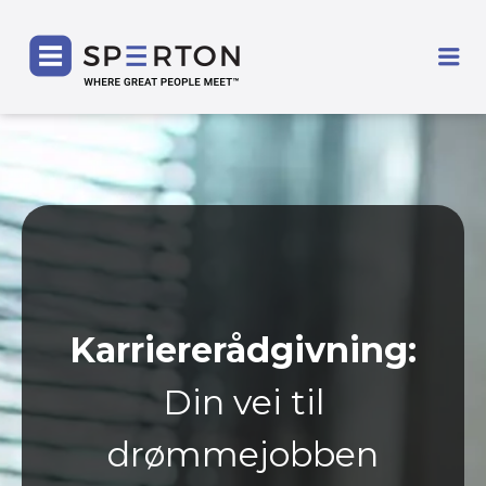
SPERTON
Me
Karriererådgivning:
Din vei til
drømmejobben