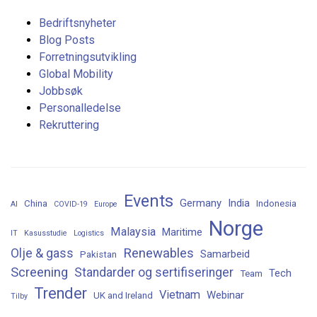
Bedriftsnyheter
Blog Posts
Forretningsutvikling
Global Mobility
Jobbsøk
Personalledelse
Rekruttering
Events
Germany
India
China
Indonesia
AI
COVID-19
Europe
Norge
Malaysia
Maritime
IT
Kasusstudie
Logistics
Renewables
Olje & gass
Samarbeid
Pakistan
Screening
Standarder og sertifiseringer
Tech
Team
Trender
Vietnam
Webinar
UK and Ireland
Tilby