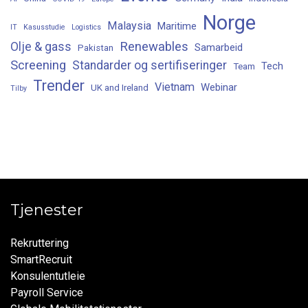
Norge
Malaysia
Maritime
IT
Kasusstudie
Logistics
Renewables
Olje & gass
Samarbeid
Pakistan
Screening
Standarder og sertifiseringer
Tech
Team
Trender
Vietnam
Webinar
UK and Ireland
Tilby
Tjenester
Rekruttering
SmartRecruit
Konsulentutleie
Payroll Service