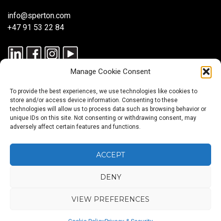
info@sperton.com
+47 91 53 22 84
Manage Cookie Consent
To provide the best experiences, we use technologies like cookies to
store and/or access device information. Consenting to these
technologies will allow us to process data such as browsing behavior or
unique IDs on this site. Not consenting or withdrawing consent, may
© 2025 SPERTON — ALLE RETTIGHETER RESERVERT. ISO
adversely affect certain features and functions.
9001:2015-SERTIFISERT – REKRUTTERINGSPROSESSER I
SAMSVAR MED ISO 30405:2023.
ACCEPT
DENY
Rekruttering
SmartRecruit
Konsulentutleie
Payroll
Globale
Global
Karriererådgivning
Service
Mobilitetstjenester
Workforce
VIEW PREFERENCES
Hub
Back