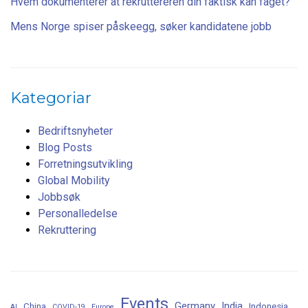
Hvem dokumenterer at rekruttereren din faktisk kan faget?
Mens Norge spiser påskeegg, søker kandidatene jobb
Kategoriar
Bedriftsnyheter
Blog Posts
Forretningsutvikling
Global Mobility
Jobbsøk
Personalledelse
Rekruttering
Events
Germany
India
China
Indonesia
AI
COVID-19
Europe