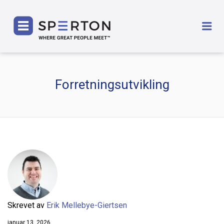
SPERTON
Me
Forretningsutvikling
Skrevet av
Erik Mellebye-Giertsen
januar 13, 2026