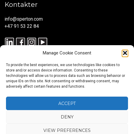
Kontakter
info@sperton.com
+47 91 53 22 84
Manage Cookie Consent
To provide the best experiences, we use technologies like cookies to
store and/or access device information. Consenting to these
technologies will allow us to process data such as browsing behavior or
unique IDs on this site. Not consenting or withdrawing consent, may
© 2025 SPERTON — ALLE RETTIGHETER RESERVERT. ISO
adversely affect certain features and functions.
9001:2015-SERTIFISERT – REKRUTTERINGSPROSESSER I
SAMSVAR MED ISO 30405:2023.
ACCEPT
DENY
Rekruttering
SmartRecruit
Konsulentutleie
Payroll
Globale
Global
Karriererådgivning
Service
Mobilitetstjenester
Workforce
VIEW PREFERENCES