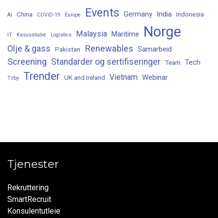
Events
Germany
India
China
Indonesia
AI
COVID-19
Europe
Norge
Malaysia
Maritime
IT
Kasusstudie
Logistics
Renewables
Olje & gass
Samarbeid
Pakistan
Screening
Standarder og sertifiseringer
Tech
Team
Trender
Vietnam
Webinar
UK and Ireland
Tilby
Tjenester
Rekruttering
SmartRecruit
Konsulentutleie