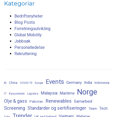
Kategoriar
Bedriftsnyheter
Blog Posts
Forretningsutvikling
Global Mobility
Jobbsøk
Personalledelse
Rekruttering
Events
Germany
India
China
Indonesia
AI
COVID-19
Europe
Norge
Malaysia
Maritime
IT
Kasusstudie
Logistics
Renewables
Olje & gass
Samarbeid
Pakistan
Screening
Standarder og sertifiseringer
Tech
Team
Trender
Vietnam
Webinar
UK and Ireland
Tilby