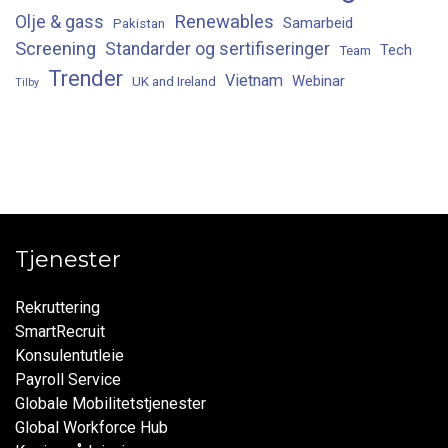
Renewables
Olje & gass
Samarbeid
Pakistan
Screening
Standarder og sertifiseringer
Tech
Team
Trender
Vietnam
Webinar
UK and Ireland
Tilby
Tjenester
Rekruttering
SmartRecruit
Konsulentutleie
Payroll Service
Globale Mobilitetstjenester
Global Workforce Hub