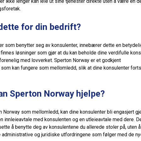
r ikke lenger kan leie ut sine tjenester direkte uten å være en de
sforetak​.
ette for din bedrift?
r som benytter seg av konsulenter, innebærer dette en betydeli
 finnes løsninger som gjør at du kan beholde dine verdifulle kons
forenelig med lovverket. Sperton Norway er et godkjent
som kan fungere som mellomledd, slik at dine konsulenter forts
an Sperton Norway hjelpe?
n Norway som mellomledd, kan dine konsulenter bli engasjert g
en innleieavtale med konsulenten og en utleieavtale med dere. D
tsette å benytte deg av konsulentene du allerede stoler på, uten å
 administrative og juridiske utfordringene som følger med de ny