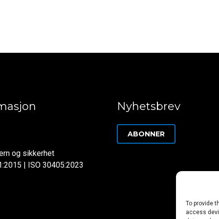
rmasjon
Nyhetsbrev
ABONNER
rn og sikkerhet
1:2015 | ISO 30405:2023
To provide t
access devic