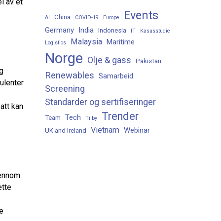
l av et
Events
China
AI
COVID-19
Europe
Germany
India
Indonesia
IT
Kasusstudie
Malaysia
Maritime
Logistics
Norge
Olje & gass
Pakistan
g
Renewables
Samarbeid
ulenter
Screening
Standarder og sertifiseringer
att kan
Trender
Tech
Team
Tilby
Vietnam
Webinar
UK and Ireland
jennom
ette
e