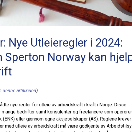
r: Nye Utleieregler i 2024:
 Sperton Norway kan hjel
ift
s denne artikkelen
)
rådte nye regler for utleie av arbeidskraft i kraft i Norge. Disse
r mange bedrifter samt konsulenter og freelancere som operere
k (ENK) eller gjennom egne aksjeselskaper (AS). Reglene krever 
r med utleie av arbeidskraft må være godkjente av Arbeidstilsy