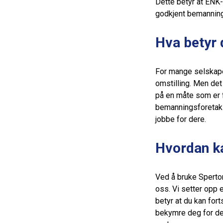
Dette betyr at ENK-e
godkjent bemanning
Hva betyr d
For mange selskape
omstilling. Men det
på en måte som er 
bemanningsforetak 
jobbe for dere.
Hvordan k
Ved å bruke Sperto
oss. Vi setter opp 
betyr at du kan for
bekymre deg for de