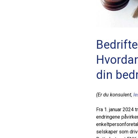
Bedrifte
Hvordan
din bedr
(Er du konsulent,
le
Fra 1. januar 2024 t
endringene påvirke
enkeltpersonforeta
selskaper som drive