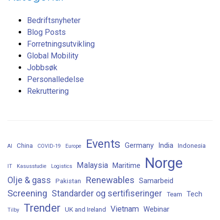
Bedriftsnyheter
Blog Posts
Forretningsutvikling
Global Mobility
Jobbsøk
Personalledelse
Rekruttering
Events
Germany
India
China
Indonesia
AI
COVID-19
Europe
Norge
Malaysia
Maritime
IT
Kasusstudie
Logistics
Renewables
Olje & gass
Samarbeid
Pakistan
Screening
Standarder og sertifiseringer
Tech
Team
Trender
Vietnam
Webinar
UK and Ireland
Tilby