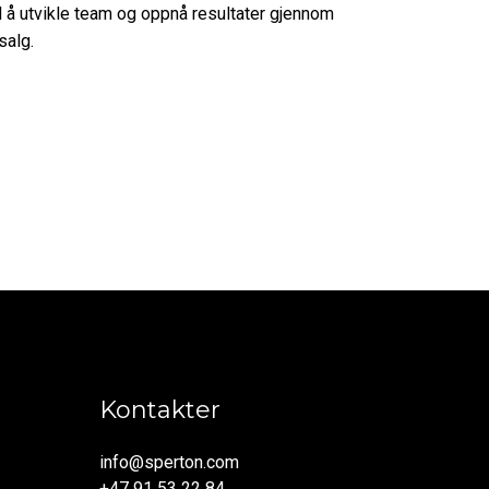
 å utvikle team og oppnå resultater gjennom
salg.
Kontakter
info@sperton.com
+47 91 53 22 84