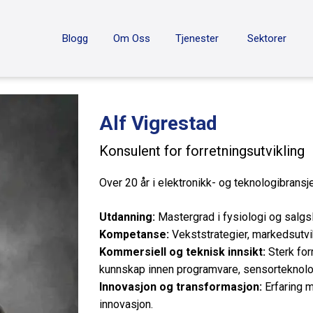
ON
Blogg
Om Oss
Tjenester
Sektorer
Alf Vigrestad
Konsulent for forretningsutvikling
Over 20 år i elektronikk- og teknologibransje
Utdanning:
Mastergrad i fysiologi og salgs
Kompetanse:
Vekststrategier, markedsutvik
Kommersiell og teknisk innsikt:
Sterk for
kunnskap innen programvare, sensorteknolog
Innovasjon og transformasjon:
Erfaring m
innovasjon.