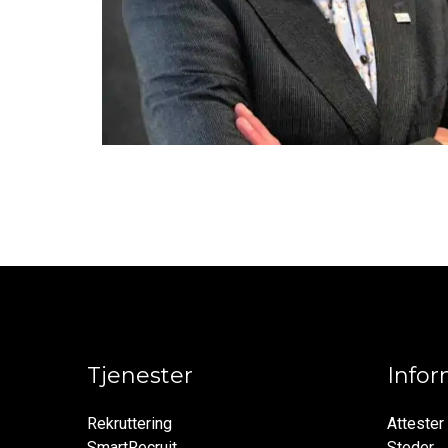
Tjenester
Info
Rekruttering
Attester
SmartRecruit
Steder