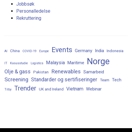
Jobbsøk
Personalledelse
Rekruttering
Events
Germany
India
China
Indonesia
AI
COVID-19
Europe
Norge
Malaysia
Maritime
IT
Kasusstudie
Logistics
Renewables
Olje & gass
Samarbeid
Pakistan
Screening
Standarder og sertifiseringer
Tech
Team
Trender
Vietnam
Webinar
UK and Ireland
Tilby