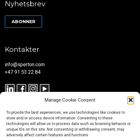
Nyhetsbrev
ABONNER
Kontakter
info@sperton.com
+47 91 53 22 84
Manage Cookie Consent
To provide the best experiences, we use technologies like cookies to
store and/or access device information. Consenting to these
technologies will allow us to process data such as browsing behavior or
unique IDs on this site. Not consenting or withdrawing consent, may
© 2025 SPERTON — ALLE RETTIGHETER RESERVERT. ISO
adversely affect certain features and functions.